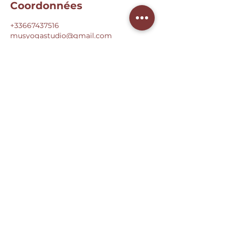
Coordonnées
+33667437516
musyogastudio@gmail.com
47 Rue du Stade, Chabournay, France
MÙS
YOGA & BOUTIQUE
CONTACT
musyogastudio@gmail.com
06 67 43 75 16
2A Boulevard Gambetta
86170 Neuville-de-Poitou
RÉSERVER
reservation.musyoga.com
Créer mon compte
Voir le planning
LIENS